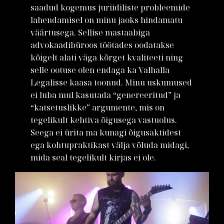
saadud kogemus juriidiliste probleemide
lahendamisel on minu jaoks hindamatu
väärtusega. Sellise mastaabiga
advokaadibüroos töötades oodatakse
kõigelt alati väga kõrget kvaliteeti ning
selle ootuse olen endaga ka Valhalla
Legalisse kaasa toonud. Minu uskumused
ei luba mul kasutada “genereeritud” ja
“katsetuslikke” argumente, mis on
tegelikult kehtiva õigusega vastuolus.
Seega ei ürita ma kunagi õigusaktidest
ega kohtupraktikast välja võluda midagi,
mida seal tegelikult kirjas ei ole.