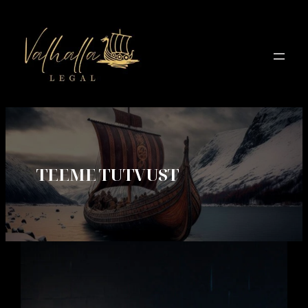
Liigu
sisu
juurde
TEEME TUTVUST