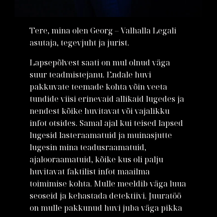
Tere, mina olen Georg – Valhalla Legali
asutaja, tegevjuht ja jurist.
Lapsepõlvest saati on mul olnud väga
suur teadmistejanu. Endale huvi
pakkuvate teemade kohta võin veeta
tundide viisi erinevaid allikaid lugedes ja
nendest kõike huvitavat või vajalikku
infot otsides. Samal ajal kui teised lapsed
lugesid lasteraamatuid ja muinasjutte
lugesin mina teadusraamatuid,
ajalooraamatuid, kõike kus oli palju
huvitavat faktilist infot maailma
toimimise kohta. Mulle meeldib väga luua
seoseid ja kehastada detektiivi. Juuratöö
on mulle pakkunud huvi juba väga pikka