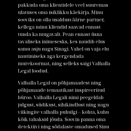
pakkuda oma klientidele veel suuremas
ulatuses oma isiklikku käekirja. Minu
sooviks on olla usaldusväärne partner,
kellega minu kliendid saavad ennast
tunda ka mugavalt. Pean ennast üsna
tavaliseks inimesesks, kes naudib elus
samu asju nagu Sinagi. Vahel on vaja elu
nautimiseks aga kergendada
murekoormat, ning selleks saigi Valhalla
Legal loodud.
Valhalla Legal on põhjamaadest ning
põhjamaade temaatikast inspireeritud
büroo. Valhalla Legali nimi peegeldab
julgust, südikust, sihikindlust ning nagu
viikingite valhalla puhulgi – kohta, kuhu
kõik tahaksid jõuda. Soovin panna oma
detektiivi ning sõdalaste omadused Sinu