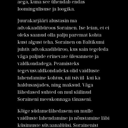
aega, kuna see ühendab endas
loomingulisuse ja loogika.
Juurakarjääri alustasin ma
advokaadibüroos Sorainen. Ise leian, et ei
oleks saanud olla palju paremat kohta
kust algust teha. Sorainen on Baltikumi
juhtiv advokaadibüroo, kus sain tegeleda
väga paljude erinevate ülesannete ja
valdkondadega. Peamisteks
tegevusvaldkondadeks olid vaidluste
lahendamine kohtus, nii tsiviil- kui ka
haldusasjades, ning maksud. Väga
lähedased suhted on mul säilinud
Soraineni meeskonnaga tänaseni.
Kõige südamelähedasem on mulle
vaidluste lahendamine ja nõustamine läbi
küsimuste süvaanalüüsi. Sorainenist