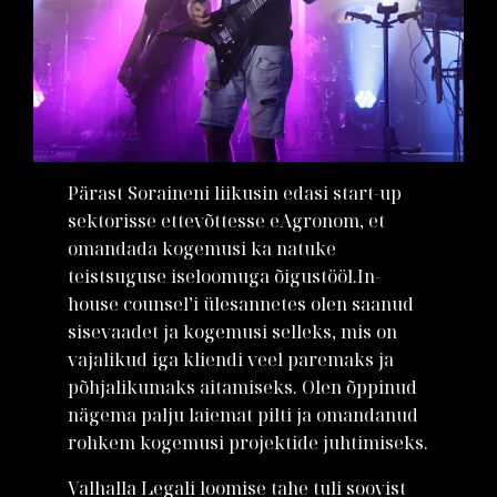
Pärast Soraineni liikusin edasi start-up
sektorisse ettevõttesse eAgronom, et
omandada kogemusi ka natuke
teistsuguse iseloomuga õigustööl.
In-
house counsel
’i ülesannetes olen saanud
sisevaadet ja kogemusi selleks, mis on
vajalikud iga kliendi veel paremaks ja
põhjalikumaks aitamiseks. Olen õppinud
nägema palju laiemat pilti ja omandanud
rohkem kogemusi projektide juhtimiseks.
Valhalla Legali loomise tahe tuli soovist