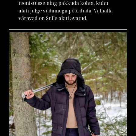
teenistusse ning pakkuda kohta, kuhu
alati julge südamega pöörduda. Valhalla
väravad on Sulle alati avatud.